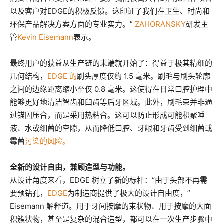
以及客户对EDGE的积极反馈。这印证了我们在卫生、时尚和
环保产品解决方案方面的专业实力。”
ZAHORANSKY
研发主
管
Kevin Eisemann
表示。
最终用户的获益从生产链的末端就开始了：得益于极其精细的
几何结构，
EDGE 的
刷头厚度仅约 1.5 毫米。刷毛与刷头轮廓
之间的边缘距离缩小至仅 0.8 毫米。这使得在日常口腔护理中
能够更好地清洁智齿和臼齿等后牙区域。此外，刷毛束并非通
过锚固压合，而是采用热粘合。这可以防止形成可能积聚唾
液、水或细菌的空隙，从而降低
口腔、牙龈和牙齿受到细菌或
霉菌
污染的风险。
全新的设计自由，兼顾造型与功能。
从设计角度来看，EDGE 树立了新的标杆：“由于头部不再需
要预钻孔，
EDGE
为制造商提供了极大的设计自由度，”
Eisemann 解释道。用于牙间按摩的束状物、用于按摩的大面
积簇状物，甚至是复杂的混合造型，都可以在一次生产步骤中