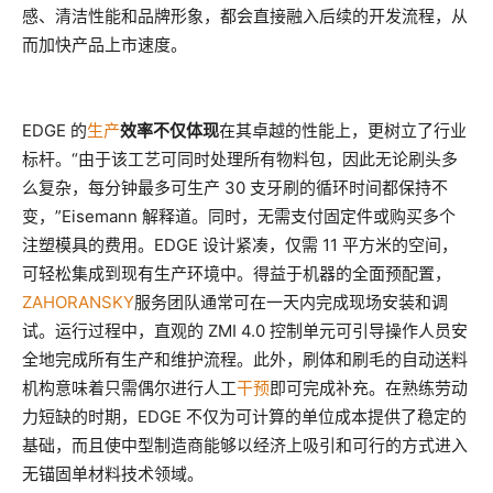
感、清洁性能和品牌形象，都会直接融入后续的开发流程，从
而加快产品上市速度。
EDGE 的
生产
效率不仅体现
在其卓越的性能上，更树立了行业
标杆。“由于该工艺可同时处理所有物料包，因此无论刷头多
么复杂，每分钟最多可生产 30 支牙刷的循环时间都保持不
变，”Eisemann 解释道。同时，无需支付固定件或购买多个
注塑模具的费用。EDGE 设计紧凑，仅需 11 平方米的空间，
可轻松集成到现有生产环境中。得益于机器的全面预配置，
ZAHORANSKY
服务团队通常可在一天内完成现场安装和调
试。运行过程中，直观的 ZMI 4.0 控制单元可引导操作人员安
全地完成所有生产和维护流程。此外，刷体和刷毛的自动送料
机构意味着只需偶尔进行人工
干预
即可完成补充。在熟练劳动
力短缺的时期，EDGE 不仅为可计算的单位成本提供了稳定的
基础，而且使中型制造商能够以经济上吸引和可行的方式进入
无锚固单材料技术领域。