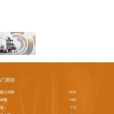
热门类别
题与洞察
2439
闻稿
1485
息
710