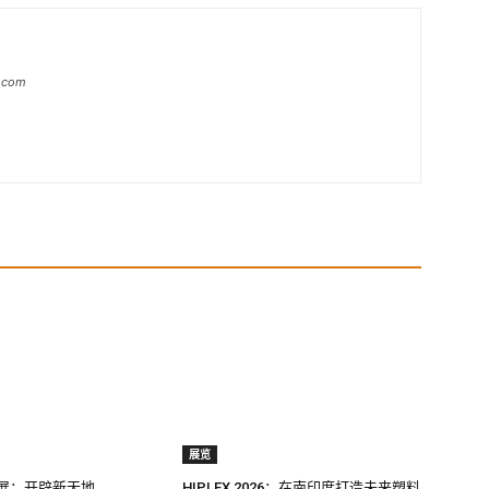
a.com
展览
料展：开辟新天地
HIPLEX 2026：在南印度打造未来塑料