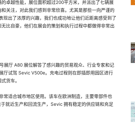
辆的卓越性能，展位面积超过200平方米，并派出了七辆展
询和关注，对此我们感到非常欣喜。尤其是那些一向严谨的
案表现出了浓厚的兴趣，我们也成功地让他们近距离感受到了
到无比自豪，他们在展会的策划和执行过程中都做得非常出
3 号展厅 A80 展位解答了感兴趣的贸易观众、行业专家和记
厅试驾 Sevic V500e。充电过程则在即插即用园区进行
厢式货车。
商用车，非常适合城市地区使用。该车在欧洲制造，主要零部件也
益于就近生产和回流生产，Sevic 拥有稳定的供应链和充足