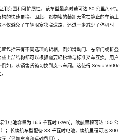
应用范围和可扩展性，该车型最高时速可达 80 公里/小时。
结构的快速更换。因此，货物箱的装卸无需在静止的车辆上
这不仅避免了车辆阻塞狭窄道路，还进一步减少了停机时
配置包括带有不同选项的货箱，例如滑动门、卷帘门或折叠
这些上部结构都可以根据需要轻松地与标准叉车互换。用户
，从销售货箱切换到皮卡车厢。这使得 Sevic V500e
性。
池容量为 16.5 千瓦时 (kWh)，续航里程可达 150 公
用）；长续航车型配备 33 千瓦时电池，续航里程可达 300
00 欧元（另加车身和运输费用）。