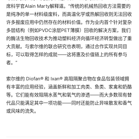
席科学官Alain Marty解释道。“传统的机械热回收方法需要的
是纯净的单一材料级废料，而高温化学或热解回收则无法回收
许多报废应用中仍然存在的材料价值。作为业内首个针对复杂
多层结构（例如PVDC涂层PET薄膜）回收的解决方案，我们
的酶法生物回收技术为推动塑料经济向循环经济转型做出了重
大贡献。与索尔维的联合研究也表明，通过合作实现共同目
标，可以取得怎样的成就——这将惠及价值链上的所有参与
者。”
索尔维的 Diofan® 和 Ixan® 高阻隔聚合物在食品包装领域拥
有丰富的应用经验，涵盖新鲜和加工肉类、鱼类、家禽和奶酪
等。它们能有效阻隔水蒸气和氧气的渗透——而大多数现有替
代品只能满足其中一项功能——同时还能防止异味散发和香气
或风味的流失。