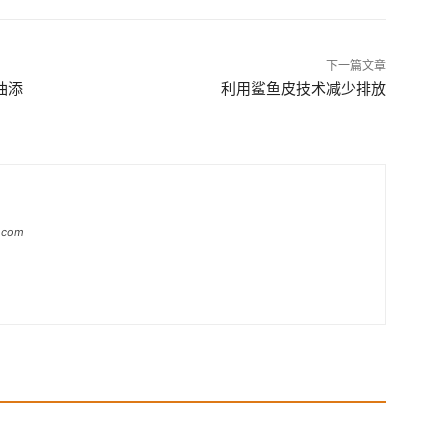
下一篇文章
油添
利用鲨鱼皮技术减少排放
a.com