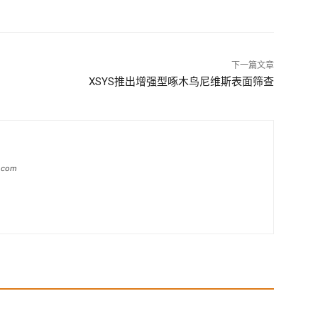
下一篇文章
XSYS推出增强型啄木鸟尼维斯表面筛查
a.com