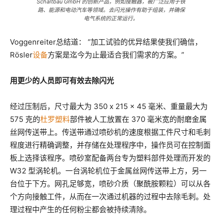
Schaltbau GmbH 的创新产品，例如接触器，被广泛应用于铁
路、能源和电动汽车等领域。去闪光操作有助于组装，并确保
电气系统的正常运行。
Voggenreiter总结道： “加工试验的优异结果使我们确信，
Rösler
设备
方案是迄今为止最适合我们需求的方案。”
用更少的人员即可有效去除闪光
经过压制后，尺寸最大为 350 x 215 x 45 毫米、重量最大为
575 克的
杜罗塑料
部件被人工放置在 370 毫米宽的耐磨金属
丝网传送带上。传送带通过喷砂机的速度根据工件尺寸和毛刺
程度进行精确调整，并存储在处理程序中，操作员可在控制面
板上选择该程序。喷砂室配备两台专为塑料部件处理而开发的
W32 型涡轮机。一台涡轮机位于金属丝网传送带上方，另一
台位于下方。网孔足够宽，喷砂介质（聚酰胺颗粒）可以从各
个方向接触工件，从而在一次通过机器的过程中去除毛刺。处
理过程中产生的任何粉尘都会被持续清除。