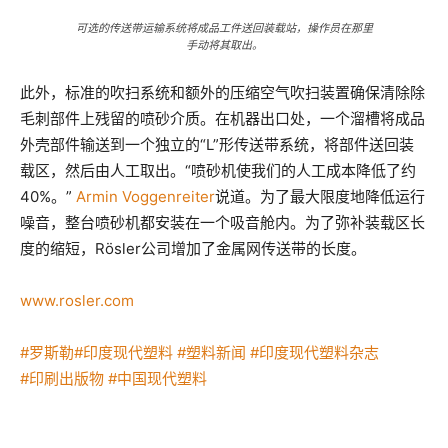
可选的传送带运输系统将成品工件送回装载站，操作员在那里
手动将其取出。
此外，标准的吹扫系统和额外的压缩空气吹扫装置确保清除除
毛刺部件上残留的喷砂介质。在机器出口处，一个溜槽将成品
外壳部件输送到一个独立的“L”形传送带系统，将部件送回装
载区，然后由人工取出。“喷砂机使我们的人工成本降低了约
40%。”
Armin Voggenreiter
说道。为了最大限度地降低运行
噪音，整台喷砂机都安装在一个吸音舱内。为了弥补装载区长
度的缩短，Rösler公司增加了金属网传送带的长度。
www.rosler.com
#罗斯勒
#印度现代塑料
#塑料新闻
#印度现代塑料杂志
#印刷出版物
#中国现代塑料