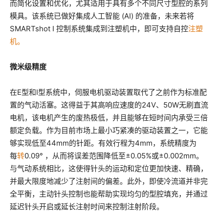
而简化设置和优化，尤其适用于具有多个不同尺寸型腔的系列
模具。该系统已做好集成人工智能 (AI) 的准备，未来
若将
SMARTshot I 控制系统集成到注塑机中，即可支持自控
注塑
机。
微米级精度
在E型和I型系统中，伺服电机驱动装置取代了之前作为标准配
置的气动活塞。这得益于其高响应速度的24V、50W无刷直流
电机，该电机产生的废热极低，并且能够在短时间内承受三倍
额定负载。作为目前市场上最小巧紧凑的驱动装置之一，它能
够实现低至44mm的针距。有效行程为4mm，系统精度为
每
转
0.09° ，从而将误差范围降低至±0.05%或±0.002mm。
与气动系统相比，这使得针头的运动和定位更加快速、精确，
并最大限度地减少了注射间的偏差。此外，即使冷流道并非完
全平衡，主动针头控制也能帮助实现均匀的型腔填充，并通过
延迟针头开启或延长注射时间来控制注射阶段。