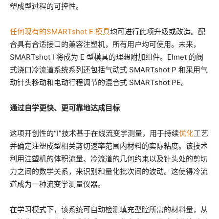
塑成型过程的可控性。
任何现有的SMARTshot E 模具
均可进行此项升级或改造
。配
合具有合适接口的兼容注塑机，所有用户均可使用。未来，
SMARTshot I 将成为 E 型模具的理想附加组件。Elmet 的阀
式浇口冷流道系统系列还包括气动式 SMARTshot P 和采用气
动针头移动和电动行程调节的混合式 SMARTshot PE。
通过自学更快、更可靠地达成目标
这项开创性的“I”技术基于在线流变学测量，用于持续
优化
工艺
并确定注塑成型相关剪切速率范围内材料的实际粘度。该技术
利用注塑机的体积流量、冷流道的几何约束以及针头处的剪切
力之间的数学关系，来识别和量化批次间的波动。这使得冷流
道成为一种流变学测量仪器。
在学习模式下，该系统可自动检测填充型腔所需的材料量，从