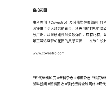
自拍花园
由科思创（Covestro）及其热塑性聚氨酯（TPU
照提供了令人难忘的背景。科思创的TPU性能
分广泛，从坚硬刚性到柔软弹性，应有尽有，是
景正是这座梦幻花园的灵感来源——在米兰设
www.covestro.com
#现代塑料印度 #塑料杂志 #印度杂志 #印度塑料杂志
塑料新闻 #塑料回收 #现代塑料全球网络 #现代