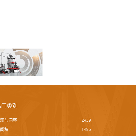
热门类别
题与洞察
2439
闻稿
1485