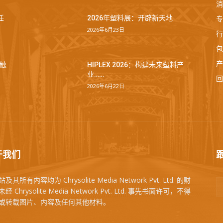
消
专
任
2026年塑料展：开辟新天地
2026年6月23日
行
包
产
触
HIPLEX 2026：构建未来塑料产
业……
回
2026年6月22日
于我们
及其所有内容均为 Chrysolite Media Network Pvt. Ltd. 的财
经 Chrysolite Media Network Pvt. Ltd. 事先书面许可，不得
或转载图片、内容及任何其他材料。