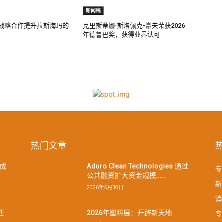
新闻稿
过战略合作提升拉斯海玛的
克里斯蒂娜·斯洛佩克-豪夫荣获2026
年德鲁巴奖，获得业界认可
热门文章
成
Aduro Clean Technologies 通过
专
公共融资扩大资金规模……
新
2026年6月30日
消
专
任
2026年塑料展：开辟新天地