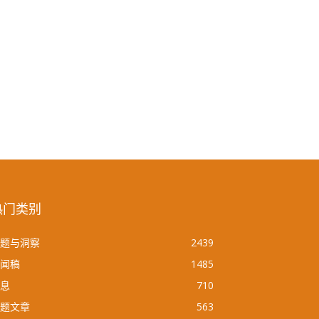
热门类别
题与洞察
2439
闻稿
1485
息
710
题文章
563