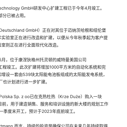
chnology GmbH研发中心扩建工程已于今年4月竣工。
部分已被占用。
 Deutschland GmbH）正在对其位于迈纳茨哈根和纽伦堡
术实验室正在进行改造和扩建，以便从今年秋季起为客户提
验室则正在进行全面现代化改造。
年5月，位于康涅狄格州托灵顿的威特曼美国公司
最后扩建工程竣工。此次扩建将增加1000平方米的自动化系统和完
增设一套由539块太阳能电池板组成的太阳能发电系统，
工厂也计划进行进一步扩建。
olska Sp. z oo已在克热杜热（Krze Duże）购入一块
点。目前，用于建造销售、服务和培训设施的新大楼的规划工作
一季度末开工，预计于2023年底前竣工。
l Wittmann 而言，持续的投资是确保公司在未来几年持续取得