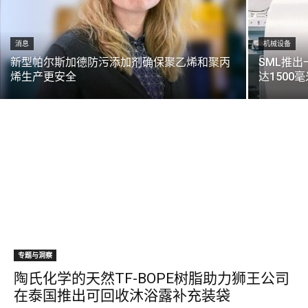
消息
机械设备
新型帕尔斯加德防污添加剂确保聚乙烯和聚丙
SML推
烯生产更安全
达1500
专题与洞察
陶氏化学的天然TF-BOPE树脂助力狮王公司
在泰国推出可回收沐浴露补充装袋